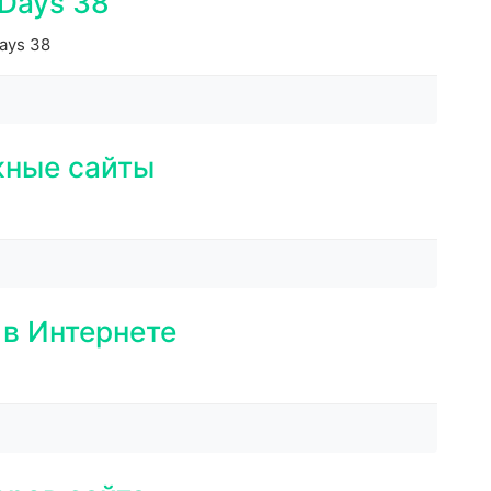
Days 38
ays 38
жные сайты
 в Интернете