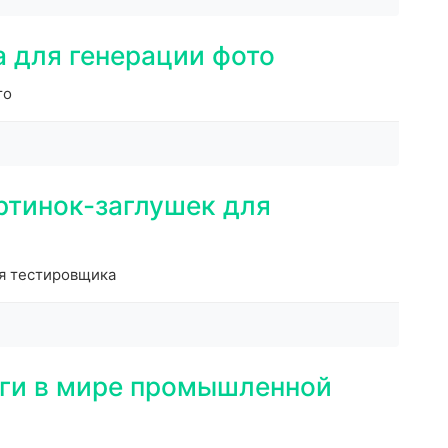
 для генерации фото
то
ртинок-заглушек для
ля тестировщика
аги в мире промышленной