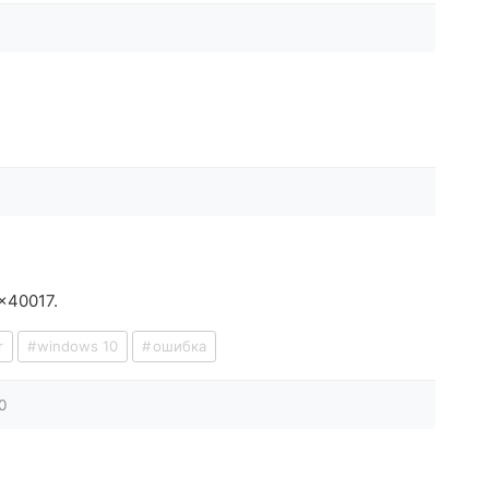
x40017.
r
windows 10
ошибка
0