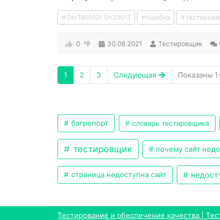
0xc1900101 0x20017
ошибка
тестирова
0
30.08.2021
Тестировщик
1
2
3
Следующая
Показаны 1-
багрепорт
словарь тестировщика
тестировщик
почему сайт нед
недост
страница недоступна сайт
Тестирование и обеспечение качества | Тест