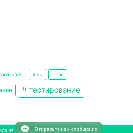
тает сайт
qa
баг
тестирование
ения
Отправьте нам сообщение
ков
© 2026