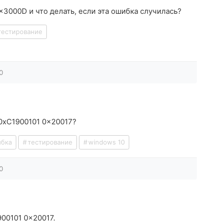
x3000D и что делать, если эта ошибка случилась?
тестирование
0
 0xC1900101 0x20017?
бка
тестирование
windows 10
0
00101 0x20017.