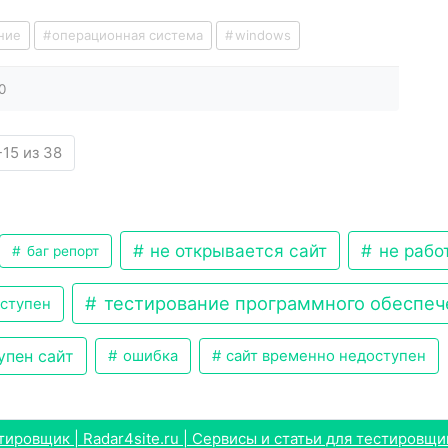
ние
операционная система
windows
0
15 из 38
не открывается сайт
не рабо
баг репорт
тестирование программного обеспеч
оступен
упен сайт
ошибка
сайт временно недоступен
ировщик | Radar4site.ru | Сервисы и статьи для тестировщи