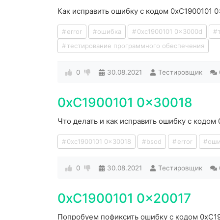
Как исправить ошибку с кодом 0xC1900101 0
error
ошибка
0xc1900101 0x3000d
тестирование программного обеспечения
0
30.08.2021
Тестировщик
0xC1900101 0x30018
Что делать и как исправить ошибку с кодом
0xc1900101 0x30018
bsod
error
оши
0
30.08.2021
Тестировщик
0xC1900101 0x20017
Попробуем пофиксить ошибку с кодом 0xC19