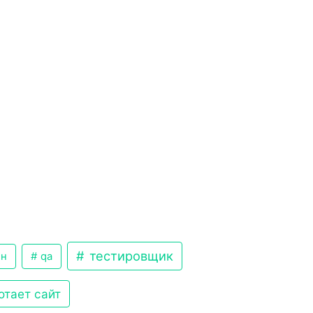
тестировщик
ен
qa
отает сайт