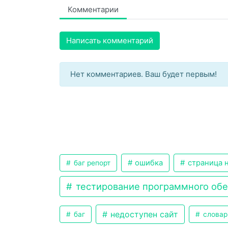
Комментарии
Написать комментарий
Нет комментариев. Ваш будет первым!
ошибка
страница н
баг репорт
тестирование программного об
недоступен сайт
баг
словар