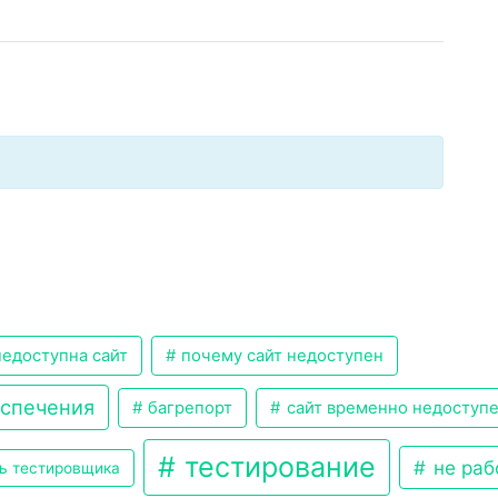
едоступна сайт
почему сайт недоступен
еспечения
багрепорт
сайт временно недоступ
тестирование
не раб
ь тестировщика