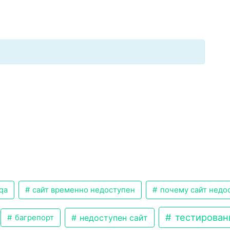
qa
сайт временно недоступен
почему сайт недо
тестирован
недоступен сайт
багрепорт