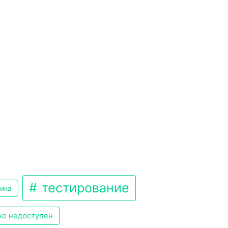
тестирование
ика
но недоступен