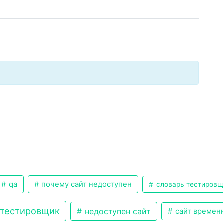
qa
почему сайт недоступен
словарь тестировщ
тестировщик
недоступен сайт
сайт времен