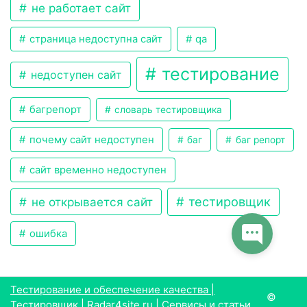
не работает сайт
страница недоступна сайт
qa
тестирование
недоступен сайт
багрепорт
словарь тестировщика
почему сайт недоступен
баг
баг репорт
сайт временно недоступен
тестировщик
не открывается сайт
ошибка
Тестирование и обеспечение качества |
©
Тестировщик | Radar4site.ru | Сервисы и статьи