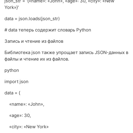
json_str = '{«name»: «John», «age»: 30, «city»: «New
York»}'
data = json.loads(json_str)
# data теперь содержит словарь Python
Запись и чтение из файлов
Библиотека json также упрощает запись JSON-данных в
файлы и чтение их из файлов.
python
import json
data = {
«name»: «John»,
«age»: 30,
«city»: «New York»