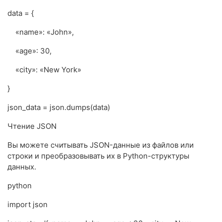
data = {
«name»: «John»,
«age»: 30,
«city»: «New York»
}
json_data = json.dumps(data)
Чтение JSON
Вы можете считывать JSON-данные из файлов или
строки и преобразовывать их в Python-структуры
данных.
python
import json