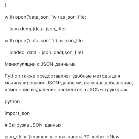
}
with open('data.json', 'w') as json_file:
json.dump(data, json_file)
with open('data.json', 'r') as json_file:
loaded_data = json.load(json_file)
Манипуляции с JSON-данными
Python также предоставляет удобные методы для
манипулирования JSON-данными, включая добавление,
изменение и удаление элементов в JSON-структурах.
python
import json
# Загрузка JSON-данных
json_str = '{«name»: «John», «age»: 30, «city»: «New