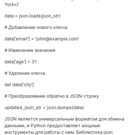
York»}'
data = json.loads(json_str)
# Добавление нового ключа
data['email'] = 'john@example.com'
# Изменение значения
data['age'] = 31
# Удаление ключа
del data['city']
# Преобразование обратно в JSON-строку
updated_json_str = json.dumps(data)
JSON является универсальным форматом для обмена
данными, и Python предоставляет мощные
инструменты для работы с ним. Библиотека json