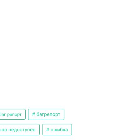
багрепорт
баг репорт
нно недоступен
ошибка