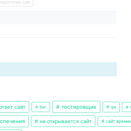
недоступен сайт
тестировщик
отает сайт
qa
баг
еспечения
не открывается сайт
сайт време