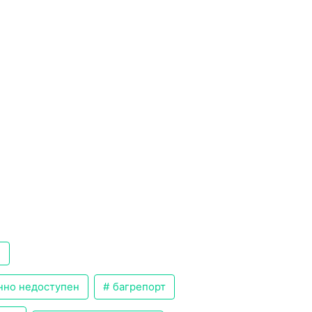
а
нно недоступен
багрепорт