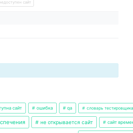
недоступен сайт
упна сайт
ошибка
qa
словарь тестировщик
еспечения
не открывается сайт
сайт време