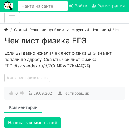
Войти
Регистрация
Статьи
Решение проблем
Инструкции
Чек листы
Чек лис
Чек лист физика ЕГЭ
Если Вы давно искали чек лист физика ЕГЭ, значит
попали по адресу. Скачать чек лист физика
ЕГЭ disk.yandex.ru/d/ZCuNRwO7kM4Q2Q
чек лист физика егэ
0
29.09.2021
Тестировщик
Комментарии
Написать комментарий