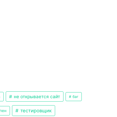
не открывается сайт
a
баг
тестировщик
упен