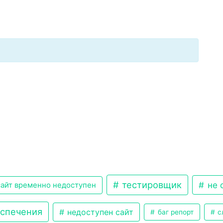
тестировщик
не 
айт временно недоступен
еспечения
недоступен сайт
баг репорт
с