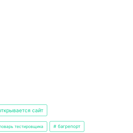
открывается сайт
багрепорт
ловарь тестировщика